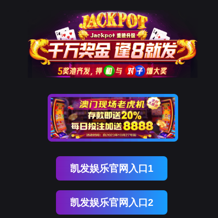
凯发娱乐官网入口1
凯发娱乐官网入口2