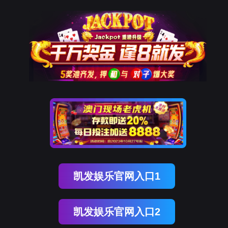
凯发娱乐官网入口1
凯发娱乐官网入口2