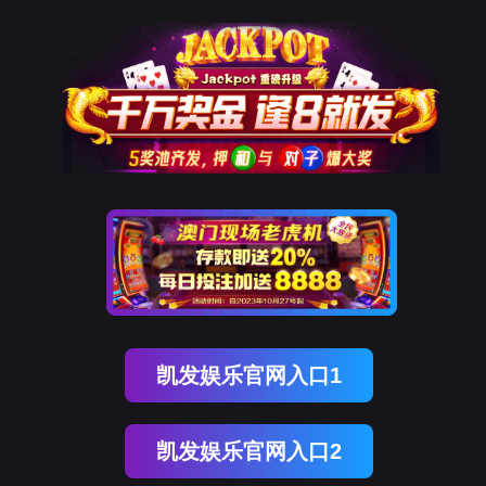
凯发娱乐官网入口1
凯发娱乐官网入口2