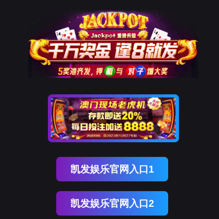
凯发娱乐官网入口1
凯发娱乐官网入口2