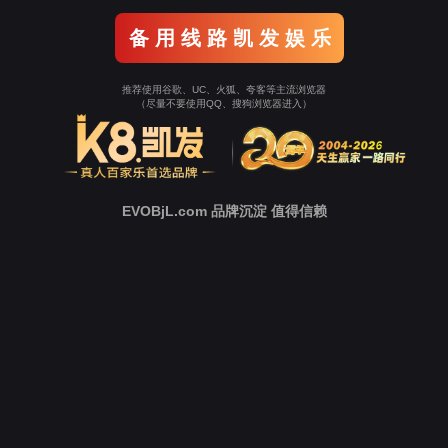
备 用 线 路 凯 发 娱 乐
推荐使用谷歌、UC、火狐、夸客等主流浏览器
（尽量不要使用QQ、搜狗浏览器进入）
EVOBjL.com 品牌沉淀 值得信赖