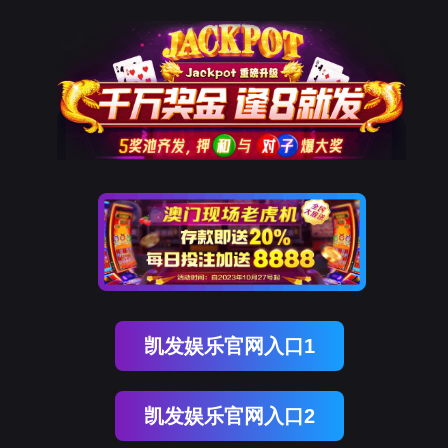
凯发娱乐官网入口1
凯发娱乐官网入口2